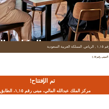
المكاتب ا
۱, ,
الرياض,
المملكة العربية السعودية
مبنى رقم ۱,۱٥
حات
عمل
تم الإفتتاح!
مركز الملك عبدالله المالي، مبنى رقم ۱,۱٥،
الطابق ٤٣