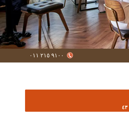
لمجهزة
٩١٠٠ ٢١٥ ٠١١