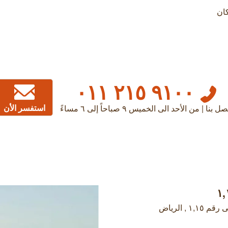
كان
٩١٠٠ ٢١٥ ٠١١
استفسر الأن
صل بنا | من الأحد الى الخميس ٩ صباحاً إلى ٦ مساءً