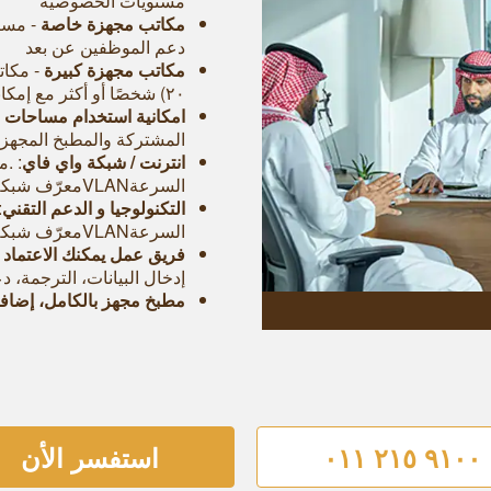
مستويات الخصوصية
مكاتب مجهزة خاصة
دعم الموظفين عن بعد
مكاتب مجهزة كبيرة
٢٠) شخصًا أو أكثر مع إمكانية استخدام مرافق و خدمات من فئة الخمس نجوم
امكانية استخدام مساحات 
المشتركة والمطبخ المجهز 
انترنت / شبكة واي فاي
: .
السرعةVLANمعرّف شبكة خاص وشبكة
التكنولوجيا و الدعم التقني
:
السرعةVLANمعرّف شبكة خاص وشبكة
فريق عمل يمكنك الاعتماد 
إدخال البيانات، الترجمة، 
مطبخ مجهز بالكامل، إضافة 
٩١٠٠ ٢١٥ ٠١١
استفسر الأن