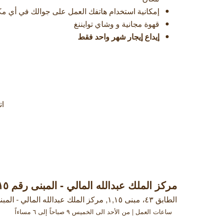
إمكانية استخدام هاتفك العمل على جوالك في أي م
قهوة مجانية و وشاي توايننغ
إيداع إيجار شهر واحد فقط
ات
مركز الملك عبدالله المالي - المبنى رقم ۱,۱٥
الطابق ٤٣، مبنى ۱,۱٥, مركز الملك عبدالله المالي - المبنى رقم ۱,۱٥ , الرياض
ساعات العمل | من الأحد الى الخميس ٩ صباحاً إلى ٦ مساءاً