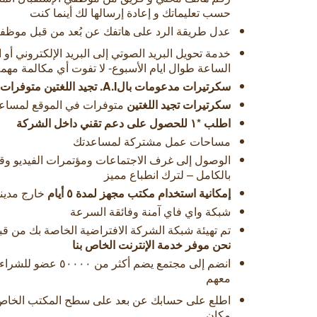
حسب تعليماتك و إعادة إرسالها لك أينما كنت
عدل طريقة الرد على هاتفك عن بُعد من قبل موظفة
خدمة تحويل البريد الصوتي إلى البريد الإلكتروني أو
الساعة طوال ايام الأسبوع- لا تفوت أي مكالمة مهمة ا
سكرتيرات مدعومات بالA.I. تجيد اللغتين متوفرات
سكرتيرات تجيد اللغتين
متوفرات في الموقع لمساع
اطلب *١ للحصول على دعم تقني داخل الشركة
مساحات عمل مشتركة لمساعدتك
الوصول إلى غرف الاجتماعات ومؤتمرات الفيديو وق
بالكامل – لترك انطباع مميز
إمكانية استخدام مكتب مجهز لمدة ٥ أيام
خارج مدينت
شبكة واي فاي آمنة وفائقة السرعة
تم تهيئة شبكة الشركة الافتراضية الخاصة بك من قبل
نحن موفر خدمة الإنترنت الخاص بنا
انضم إلى مجتمع يضم أكثر
معهم
اطلع على حسابك عن بعد على سطح المكتب الخاص 
مكان