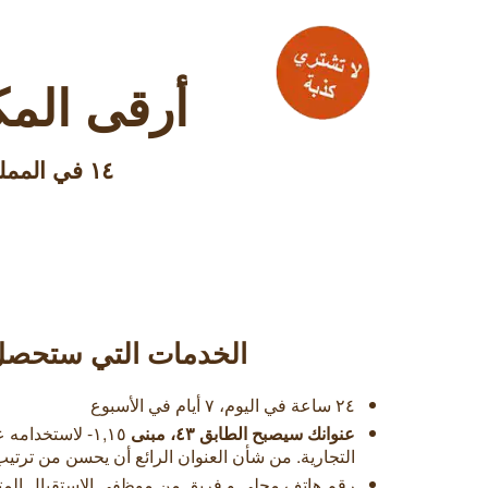
أرقى المك
۱٤ في المملكة العربية السعودية وأكثر من ۱٥۰ عنوان حول العالم
الخدمات التي ستحصل ع
٢٤ ساعة في اليوم، ٧ أيام في الأسبوع
عنوانك سيصبح الطابق ٤٣، مبنى
۱,۱٥- لاستخدام
التجارية. من شأن العنوان الرائع أن يحسن من تر
رقم هاتف محلي و فريق من موظفي الإستقبال المت