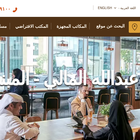
٩١٠٠ ٢١٥ ٠١١
اللغة العربية - ENGLISH
البحث عن موقع
المكاتب المجهزة
المكتب الافتراضي
مسا
دالله المالي - المبنى ر