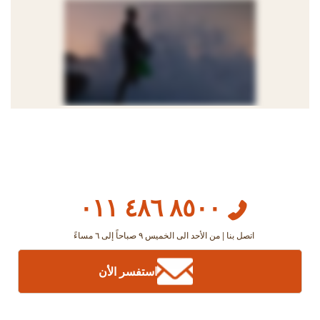
٨٥٠٠ ٤٨٦ ٠١١
اتصل بنا | من الأحد الى الخميس ٩ صباحاً إلى ٦ مساءً
استفسر الأن