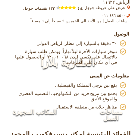
الرياض, ١١٦٢٢
عرض على خريطة جوجل
٤٫٤
١٣٣ تقييمات جوجل
٨٥٠٠ ٤٨٦ ٠١١
ساعات العمل | من الأحد الى الخميس ٩ صباحاً إلى ٦ مساءاً
الوصول
٣٠ دقيقة بالسيارة إلى مطار الرياض الدولي
تتوفر سيارات الأجرة ليلاً نهاراً. ويمكن طلب سيارة
بالاتصال على تكسي لندن ٩٢٠٠١٠٠٦٨ أو الحصول عليها
العقارية بلازا
في أي مكان على الطرقات.
معلومات عن المبنى
يقع بين برجي المملكة والفيصلية .
يجمع بين مزيج فريد من التكنولوجيا، التصميم العصري
والموقع الأنيق.
مناظر خلابة من منطقة الاستقبال
مساحات
المكاتب المجهزة
العمل
الفوائد الرئيسية لمكتب سيرفكورب المجهز