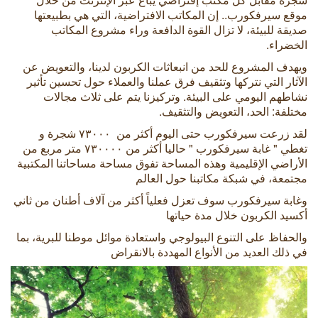
موقع سيرفكورب.. إن المكاتب الافتراضية، التي هي بطبيعتها
صديقة للبيئة، لا تزال القوة الدافعة وراء مشروع المكاتب
الخضراء.
ويهدف المشروع للحد من انبعاثات الكربون لدينا، والتعويض عن
الآثار التي نتركها وتثقيف فرق عملنا والعملاء حول تحسين تأثير
نشاطهم اليومي على البيئة. وتركيزنا يتم على ثلاث مجالات
مختلفة: الحد، التعويض والتثقيف.
لقد زرعت سيرفكورب حتى اليوم أكثر من
٧۳۰
٠٠ شجرة و
تغطي " غابة سيرفكورب " حاليا أكثر من
٧۳
٠٠٠٠ متر مربع من
الأراضي الإقليمية وهذه المساحة تفوق مساحة مساحاتنا المكتبية
مجتمعة، في شبكة مكاتبنا حول العالم
وغابة سيرفكورب سوف تعزل فعلياً أكثر من آلاف أطنان من ثاني
أكسيد الكربون خلال مدة حياتها
والحفاظ على التنوع البيولوجي واستعادة موائل موطنا للبرية، بما
في ذلك العديد من الأنواع المهددة بالانقراض