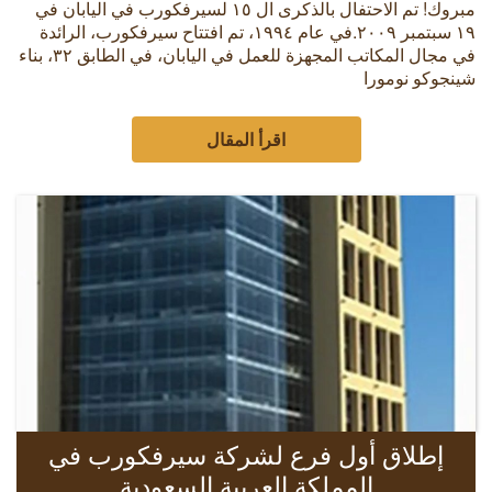
مبروك! تم الاحتفال بالذكرى ال ١٥ لسيرفكورب في اليابان في
١٩ سبتمبر ٢٠٠٩.في عام ١٩٩٤، تم افتتاح سيرفكورب، الرائدة
في مجال المكاتب المجهزة للعمل في اليابان، في الطابق ٣٢، بناء
شينجوكو نومورا
اقرأ المقال
إطلاق أول فرع لشركة سيرفكورب في
المملكة العربية السعودية