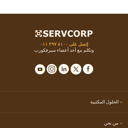
إتصل على
٨١٠٠ ٢٩٧ ٠١١
وتكلم مع أحد أعضاء سيرفكورب
الحلول المكتبية
من نحن