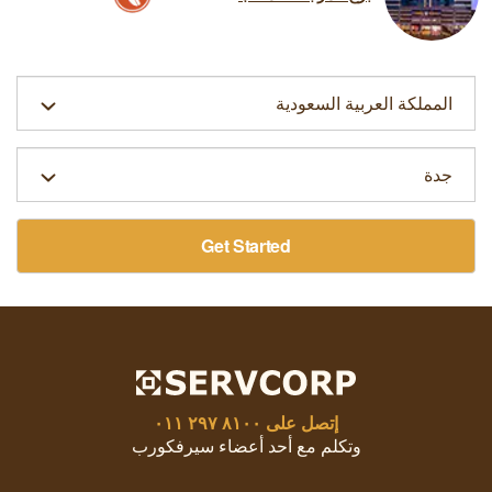
Get Started
إتصل على
٨١٠٠ ٢٩٧ ٠١١
وتكلم مع أحد أعضاء سيرفكورب