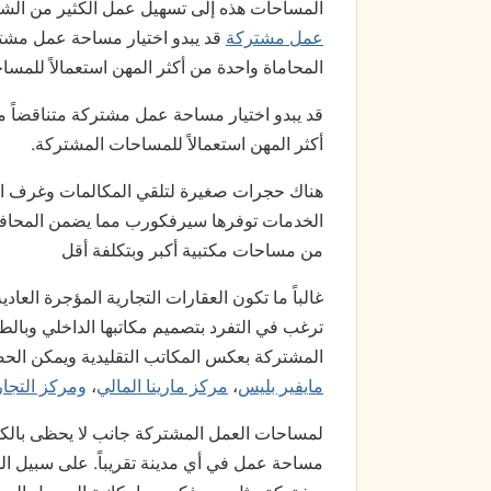
المساحات هذه إلى تسهيل عمل الكثير من الش
عمل مشتركة
قد يبدو اختيار مساحة عمل مشتر
المحاماة واحدة من أكثر المهن استعمالاً للمس
قد يبدو اختيار مساحة عمل مشتركة متناقضاً م
أكثر المهن استعمالاً للمساحات المشتركة.
هناك حجرات صغيرة لتلقي المكالمات وغرف اج
الخدمات توفرها سيرفكورب مما يضمن المحافظ
من مساحات مكتبية أكبر وبتكلفة أقل
غالباً ما تكون العقارات التجارية المؤجرة العاد
ترغب في التفرد بتصميم مكاتبها الداخلي وبال
المشتركة بعكس المكاتب التقليدية ويمكن ا
مايفير بليس
،
مركز مارينا المالي
،
ومركز التجار
لمساحات العمل المشتركة جانب لا يحظى بالكثير
مساحة عمل في أي مدينة تقريباً. على سبيل ا