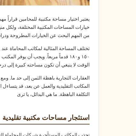
يعتبر اختيار مساحة مكتبية للمحامين قراراً مهم
خيارات المساحات المكتبية المختلفة، ولكل منها
من المهم البحث عن الخيارات المطروحة ودر
تختلف المساحة المثالية لمكاتب المحاماة عند إ
۰
٥
۱
و
۰
۱۸
قدماً مربعاً. ويجب أن يوفر المكتب
الوقت لا ينبغي أن تكون مساحته كبيرة إلى درج
العقارات التجارية باهظة الثمن إلى حد ما. ومع
المكاتب التقليدية والعمل عن بعد، قد يتساءل
التكلفة الباهظة. ما هي البدائل، يا ترى
استئجار مساحات مكتبية تقليدية
تجذب المكاتب المستأجرة شركات المحاماة ال