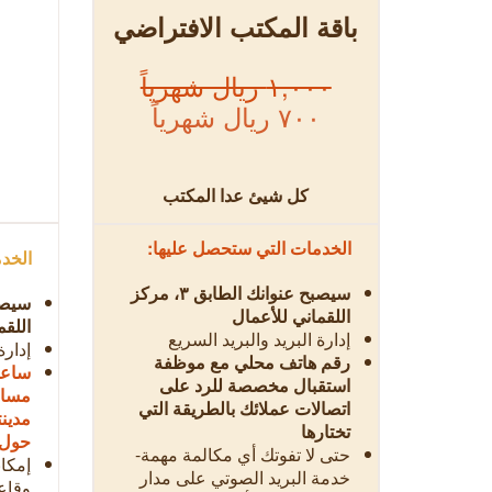
باقة المكتب الافتراضي
١,٠٠٠ ريال شهرياً
٧٠٠ ريال شهرياً
كل شيئ عدا المكتب
الخدمات التي ستحصل عليها:
الخدم
سيصبح عنوانك الطابق ٣، مركز
اللقماني للأعمال
اللقم
إدارة البريد والبريد السريع
إدارة
رقم هاتف محلي مع موظفة
ساعة 
استقبال مخصصة للرد على
مساح
اتصالات عملائك بالطريقة التي
مدين
تختارها
حول 
حتى لا تفوتك أي مكالمة مهمة-
إمكا
خدمة البريد الصوتي على مدار
وقاع