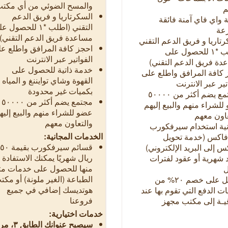
والمسح الضوئي من أي مكت
م
السكرتاريا و فريق الدعم
 واي فاي آمنة فائقة
التقني (اطلب *١ للحصول
عة
مساعدة فريق الدعم التقني)
تاريا و فريق الدعم التقني
احجز كافة المرافق واطلع ع
(اطلب *١ للحصول على
الفواتير عبر الانترنت
دة فريق الدعم التقني)
خدمة ذاتية للحصول على
 كافة المرافق واطلع على
القهوة وشاي توايننغ و المياه
تير عبر الانترنت
بكميات غير محدودة
"مجتمع يضم أكثر من ٥٠٠٠٠
مجتمع يضم أكثر من ٥٠٠٠٠
للشراء منهم والبيع إليهم
عضو للشراء منهم والبيع إليه
عاون معهم
والتعاون معهم
نية استخدام سيرفكورب
الخدمات المجانية:
فاكس (خدمة تحويل
قسائم سيرفكورب بقيمة
٥۰
س إلى البريد الإلكتروني)
ريال
شهريًا يمكنك الاستفادة
 شهرية أو عقود لفترات
منها للحصول على خدمات مث
ل
الطباعة (الغير ملونة) أو مكت
احصل على خصم ٢٠% من
هوتديسك إضافي في جميع
ت الدفع التي تقوم بها عند
فروعنا
قيـة إلى مكتب مجهز
خدمات اختيارية:
سيصبح عنوانك الط