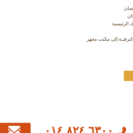
تمان
ان
٦٣٠٠ ٨٢٤ ٠١٤