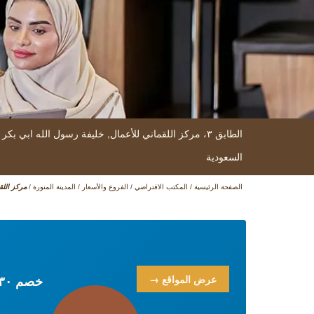
الطابق ٣، مركز اللقماني للأعمال,
خليفة رسول الله ابي بكر
السعودية
الصفحة الرئيسية
/
المكتب الافتراضي
/
الفروع والأسعار
/
المدينة المنورة
/
مركز اللق
مساحات الع
شبكة واي فاي 
عرض المواقع →
خصم ٣٠٪ لمدة ۳ أشهر في جميع مواقعنا الـ۱۳ في السعودية + الشهر الأول مجانًا!*