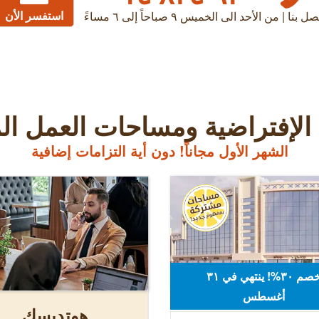
استفسر الأن
صل بنا | من الأحد الى الخميس ٩ صباحاً إلى ٦ مساءً
الإفتراضية ومساحات العمل ا
الشهر الأول مجاناً! دون أية التزامات إضافية
خصم ٣٠%! ينتهي في ٣۱
أغسطس
هوتديسك