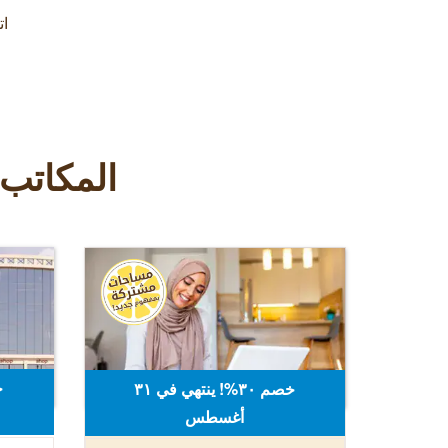
ات
المكاتب 
خصم ٣٠%! ينتهي في ٣۱
أغسطس