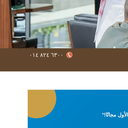
فتراضي
٦٣٠٠ ٨٢٤ ٠١٤
من أي مكان