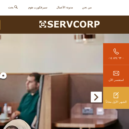
من نحن
مدونة الأعمال
سيرفكورب هوم
بحث
٦٣٠٠ ٨٢٤ ٠١٤
م
استفسر الأن
الشهر الأول مجاناً