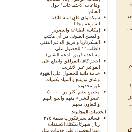
ب
وقاعات الاجتماعات* حول
العالم
 على
شبكة واي فاي آمنة فائقة
السرعة مجاناً
لى
إمكانية الطباعة والتصوير
والمسح الضوئي من أي مكتب
السكرتاريا و فريق الدعم التقني
(اطلب *١ للحصول على
مساعدة فريق الدعم التقني)
احجز كافة المرافق واطلع على
م
الفواتير عبر الانترنت
خدمة ذاتية للحصول على القهوة
وشاي توايننغ و المياه بكميات
۱
غير محدودة
مجتمع يضم أكثر من ٥٠٠٠٠
ل
عضو للشراء منهم والبيع إليهم
ب
والتعاون معهم
الخدمات المجانية:
قسائم سيرفكورب بقيمة
۳٧٥
ريال
شهريًا يمكنك الاستفادة
ابق ٣، مركز
منها للحصول على خدمات مثل