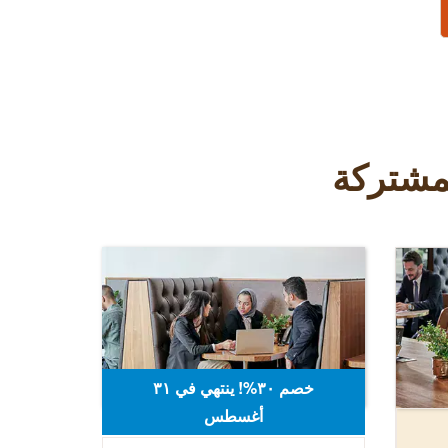
لمشتركة
خصم ٣٠%! ينتهي في ٣۱
أغسطس