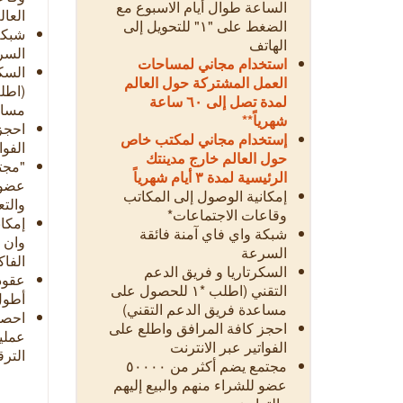
الساعة طوال أيام الاسبوع مع
العال
الضغط على "١" للتحويل إلى
شبكة
الهاتف
السر
استخدام مجاني لمساحات
السكر
العمل المشتركة حول العالم
لمدة تصل إلى ٦٠ ساعة
مساع
شهرياً**
احجز
إستخدام مجاني لمكتب خاص
الفوا
حول العالم خارج مدينتك
الرئيسية لمدة ٣ أيام شهرياً
عضو 
إمكانية الوصول إلى المكاتب
والت
وقاعات الاجتماعات*
إمكا
شبكة واي فاي آمنة فائقة
وان 
السرعة
الفاك
السكرتاريا و فريق الدعم
عقود
التقني (اطلب *١ للحصول على
أطو
مساعدة فريق الدعم التقني)
احجز كافة المرافق واطلع على
عمليا
الفواتير عبر الانترنت
التر
مجتمع يضم أكثر من ٥٠٠٠٠
عضو للشراء منهم والبيع إليهم