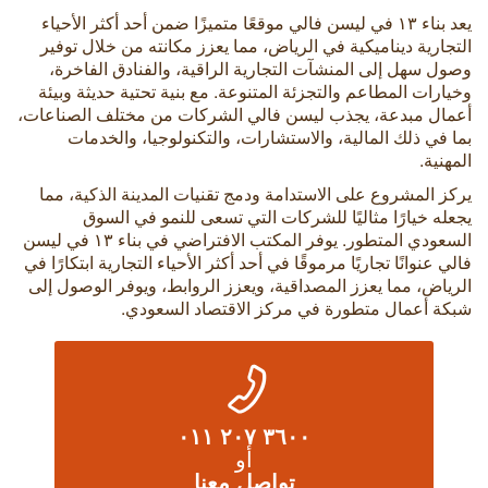
يعد بناء ١٣ في ليسن فالي موقعًا متميزًا ضمن أحد أكثر الأحياء
التجارية ديناميكية في الرياض، مما يعزز مكانته من خلال توفير
وصول سهل إلى المنشآت التجارية الراقية، والفنادق الفاخرة،
وخيارات المطاعم والتجزئة المتنوعة. مع بنية تحتية حديثة وبيئة
أعمال مبدعة، يجذب ليسن فالي الشركات من مختلف الصناعات،
بما في ذلك المالية، والاستشارات، والتكنولوجيا، والخدمات
المهنية.
يركز المشروع على الاستدامة ودمج تقنيات المدينة الذكية، مما
يجعله خيارًا مثاليًا للشركات التي تسعى للنمو في السوق
السعودي المتطور. يوفر المكتب الافتراضي في بناء ١٣ في ليسن
فالي عنوانًا تجاريًا مرموقًا في أحد أكثر الأحياء التجارية ابتكارًا في
الرياض، مما يعزز المصداقية، ويعزز الروابط، ويوفر الوصول إلى
شبكة أعمال متطورة في مركز الاقتصاد السعودي.
٣٦٠٠ ٢٠٧ ٠١١
أو
تواصل معنا