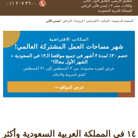
الطابق الأرضي، الطابق الأول، الثاني
٣٦٠٠ ٢٠٧ ٠١١
والثالث، مبنى ١٣,
ليسن فالي,
الرياض,
المملكة العربية السعودية
الصفحة الرئيسية
/
المكتب الافتراضي
/
فروعنا
/
الرياض
/
ليسن فالي
المكاتب الافتراضية
شهر مساحات العمل المشتركة العالمي!
خصم ٣٠٪ لمدة ۳ أشهر في جميع مواقعنا الـ۱۳ في السعودية +
الشهر الأول مجانًا!*
عرض لفترة محدودة: من ۳ أغسطس إلى ۳۱ أغسطس
*تُطبق الشروط والأحكام.
عرض المواقع →
۱٤ في المملكة العربية السعودية وأكثر