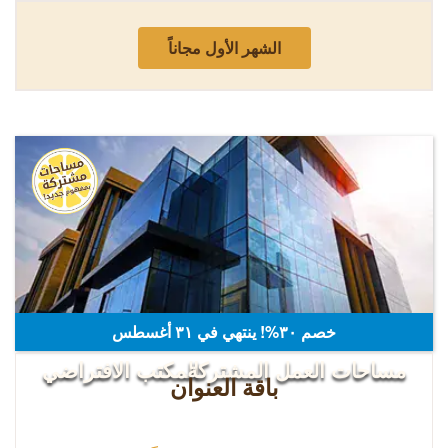
الشهر الأول مجاناً
ليسن فالي
خصم ٣٠%! ينتهي في ٣۱ أغسطس
مساحات العمل المشتركة
المكتب الافتراضي
باقة العنوان