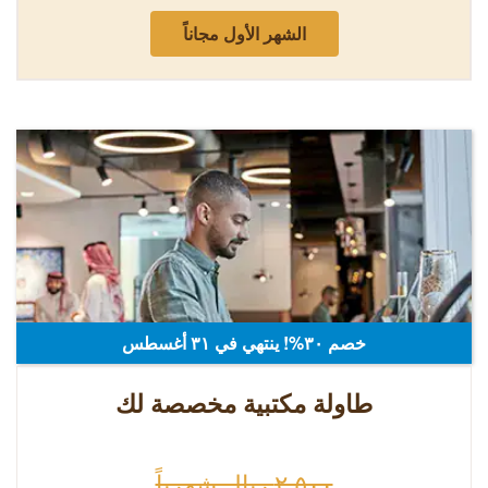
الشهر الأول مجاناً
خصم ٣٠%! ينتهي في ٣۱ أغسطس
طاولة مكتبية مخصصة لك
٢,٥٠٠ ريال شهرياً