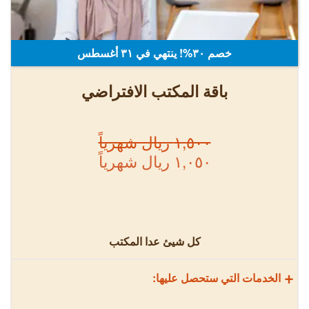
خصم ٣٠%! ينتهي في ٣۱ أغسطس
باقة المكتب الافتراضي
١,٥٠٠ ريال شهرياً
١,٠٥٠ ريال شهرياً
كل شيئ عدا المكتب
+
الخدمات التي ستحصل عليها: