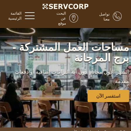
البحث
القائمة
تواصل
عن
الرئيسية
معنا
موقع
مساحات العمل المشتركة -
برج المرجانة
الشهر الأول مجاناً | دون أية التزامات إضافية أو دفعات
مقدمة
استفسر الآن