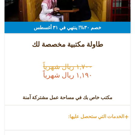
خصم ٣٠%! ينتهي في ٣۱ أغسطس
طاولة مكتبية مخصصة لك
١,٧٠٠ ريال شهرياً
١,١٩٠ ريال شهرياً
مكتب خاص بك في مساحة عمل مشتركة آمنة
+
الخدمات التي ستحصل عليها: