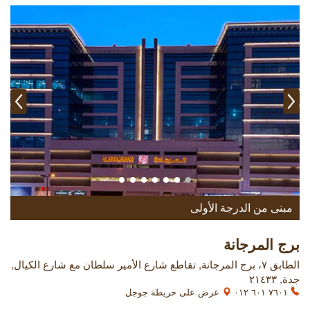
مبنى من الدرجة الأولى
برج المرجانة
الطابق ٧، برج المرجانة, تقاطع شارع الأمير سلطان مع شارع الكيال,
جدة, ٢١٤٣٣
٧٦٠١ ٦٠١ ٠١٢
عرض على خريطة جوجل