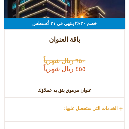
خصم ٣٠%! ينتهي في ٣۱ أغسطس
باقة العنوان
٦٥٠ ريال شهرياً
٤٥٥ ريال شهرياً
عنوان مرموق يثق به عملاؤك
+
الخدمات التي ستحصل عليها: