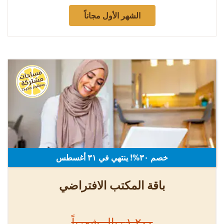
الشهر الأول مجاناً
خصم ٣٠%! ينتهي في ٣۱ أغسطس
باقة المكتب الافتراضي
١,٢٠٠ ريال شهرياً