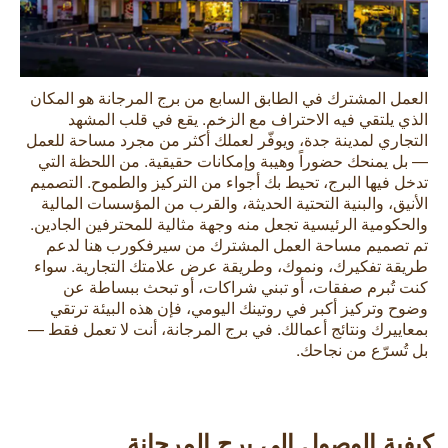
العمل المشترك في الطابق السابع من برج المرجانة هو المكان
الذي يلتقي فيه الاحتراف مع الزخم. يقع في قلب المشهد
التجاري لمدينة جدة، ويوفّر لعملك أكثر من مجرد مساحة للعمل
— بل يمنحك حضوراً وهيبة وإمكانات حقيقية. من اللحظة التي
تدخل فيها البرج، تحيط بك أجواء من التركيز والطموح. التصميم
الأنيق، والبنية التحتية الحديثة، والقرب من المؤسسات المالية
والحكومية الرئيسية تجعل منه وجهة مثالية للمحترفين الجادين.
تم تصميم مساحة العمل المشترك من سيرفكورب هنا لدعم
طريقة تفكيرك، ونموك، وطريقة عرض علامتك التجارية. سواء
كنت تُبرم صفقات، أو تبني شراكات، أو تبحث ببساطة عن
وضوح وتركيز أكبر في روتينك اليومي، فإن هذه البيئة ترتقي
بمعاييرك ونتائج أعمالك. في برج المرجانة، أنت لا تعمل فقط —
بل تُسرّع من نجاحك.
كيفية الوصول إلى برج المرجانة