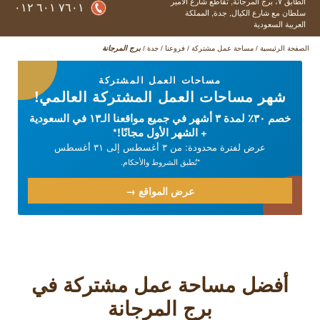
الطابق ٧، برج المرجانة,
تقاطع شارع الأمير
٧٦٠١ ٦٠١ ٠١٢
سلطان مع شارع الكيال,
جدة,
المملكة
العربية السعودية
الصفحة الرئيسية
/
مساحة عمل مشتركة
/
فروعنا
/
جدة
/
برج المرجانة
مساحات العمل المشتركة
شهر مساحات العمل المشتركة العالمي!
خصم ٣٠٪ لمدة ۳ أشهر في جميع مواقعنا الـ۱۳ في السعودية
+ الشهر الأول مجانًا!*
عرض لفترة محدودة: من ۳ أغسطس إلى ۳۱ أغسطس
*تُطبق الشروط والأحكام.
عرض المواقع →
أفضل مساحة عمل مشتركة في
برج المرجانة