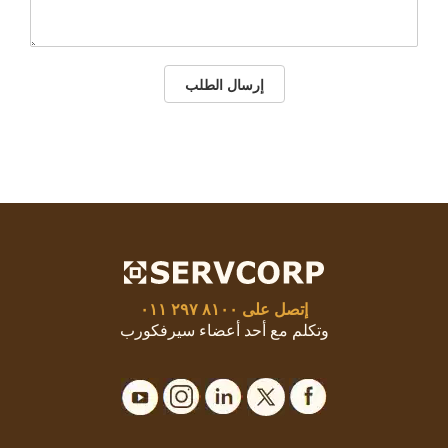
إرسال الطلب
إتصل على
٨١٠٠ ٢٩٧ ٠١١
وتكلم مع أحد أعضاء سيرفكورب