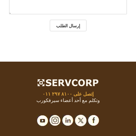
إرسال الطلب
إتصل على
٨١٠٠ ٢٩٧ ٠١١
وتكلم مع أحد أعضاء سيرفكورب