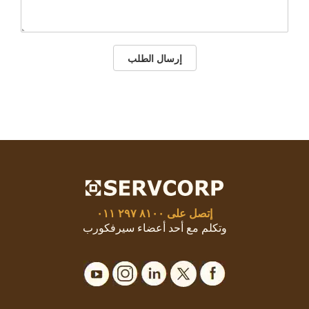
إرسال الطلب
إتصل على
٨١٠٠ ٢٩٧ ٠١١
وتكلم مع أحد أعضاء سيرفكورب