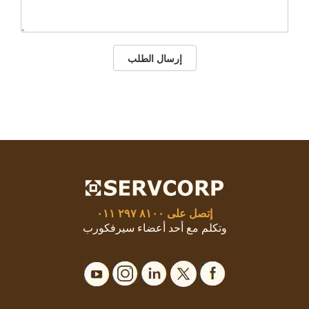
إرسال الطلب
إتصل على
٨١٠٠ ٢٩٧ ٠١١
وتكلم مع أحد أعضاء سيرفكورب