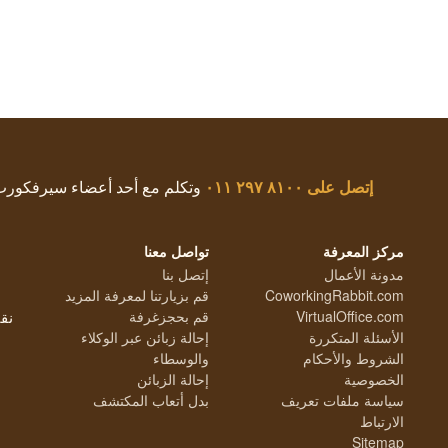
إتصل على
٨١٠٠ ٢٩٧ ٠١١
وتكلم مع أحد أعضاء سيرفكور
مركز المعرفة
تواصل معنا
مدونة الأعمال
إتصل بنا
CoworkingRabbit.com
قم بزيارتنا لمعرفة المزيد
VirtualOffice.com
قم بحجزغرفة
نق
الأسئلة المتكررة
إحالة زبائن عبر الوكلاء
الشروط والأحكام
والوسطاء
الخصوصية
إحالة الزبائن
سياسة ملفات تعريف
بدل أتعاب المكتشف
الارتباط
Sitemap