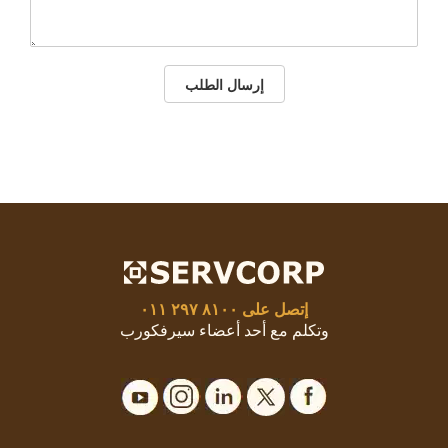
إرسال الطلب
إتصل على
٨١٠٠ ٢٩٧ ٠١١
وتكلم مع أحد أعضاء سيرفكورب