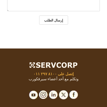
إرسال الطلب
إتصل على
٨١٠٠ ٢٩٧ ٠١١
وتكلم مع أحد أعضاء سيرفكورب