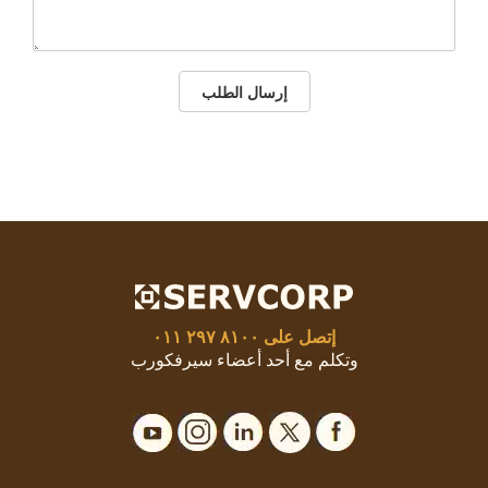
إرسال الطلب
إتصل على
٨١٠٠ ٢٩٧ ٠١١
وتكلم مع أحد أعضاء سيرفكورب