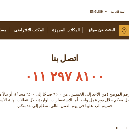
اللغة العربية - ENGLISH
البحث عن موقع
المكاتب المجهزة
المكتب الافتراضي
مسا
اتصل بنا
٨١٠٠ ٢٩٧ ٠١١
الخميس، من ٩:۰۰ صباحًا إلى ٦:۰۰ مساءً)، أو بدلاً من ذلك تعبئة النموذج أدناه.
صل معكم خلال يوم عمل واحد. أما الاستفسارات الواردة خلال عطلات نهاية الأس
فسيتم الرد عليها في يوم العمل التالي. نتطلع إلى خدمتكم.
حقل مطلوب.