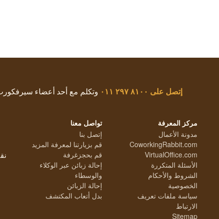
إتصل على
٨١٠٠ ٢٩٧ ٠١١
وتكلم مع أحد أعضاء سيرفكور
مركز المعرفة
تواصل معنا
مدونة الأعمال
إتصل بنا
CoworkingRabbit.com
قم بزيارتنا لمعرفة المزيد
VirtualOffice.com
قم بحجزغرفة
نق
الأسئلة المتكررة
إحالة زبائن عبر الوكلاء
الشروط والأحكام
والوسطاء
الخصوصية
إحالة الزبائن
سياسة ملفات تعريف
بدل أتعاب المكتشف
الارتباط
Sitemap