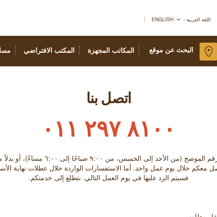
اللغة العربية - ENGLISH
البحث عن موقع
المكاتب المجهزة
المكتب الافتراضي
مسا
اتصل بنا
٨١٠٠ ٢٩٧ ٠١١
الخميس، من ٩:۰۰ صباحًا إلى ٦:۰۰ مساءً)، أو بدلاً من ذلك تعبئة النموذج أدناه.
صل معكم خلال يوم عمل واحد. أما الاستفسارات الواردة خلال عطلات نهاية الأس
فسيتم الرد عليها في يوم العمل التالي. نتطلع إلى خدمتكم.
حقل مطلوب.