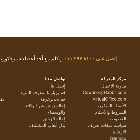
إتصل على
٨١٠٠ ٢٩٧ ٠١١
وتكلم مع أحد أعضاء سيرفكور
مركز المعرفة
تواصل معنا
مدونة الأعمال
إتصل بنا
CoworkingRabbit.com
قم بزيارتنا لمعرفة المزيد
VirtualOffice.com
قم بحجزغرفة
نق
الأسئلة المتكررة
إحالة زبائن عبر الوكلاء
الشروط والأحكام
والوسطاء
الخصوصية
إحالة الزبائن
سياسة ملفات تعريف
بدل أتعاب المكتشف
الارتباط
Sitemap