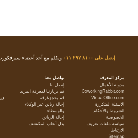
إتصل على
٨١٠٠ ٢٩٧ ٠١١
وتكلم مع أحد أعضاء سيرفكور
مركز المعرفة
تواصل معنا
مدونة الأعمال
إتصل بنا
CoworkingRabbit.com
قم بزيارتنا لمعرفة المزيد
VirtualOffice.com
قم بحجزغرفة
نق
الأسئلة المتكررة
إحالة زبائن عبر الوكلاء
الشروط والأحكام
والوسطاء
الخصوصية
إحالة الزبائن
سياسة ملفات تعريف
بدل أتعاب المكتشف
الارتباط
Sitemap