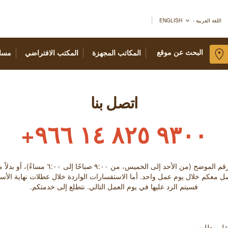
اللغة العربية - ENGLISH
البحث عن موقع
المكاتب المجهزة
المكتب الافتراضي
مسا
اتصل بنا
٩٣٠٠ ٨٢٥ ١٤ ٩٦٦+
الخميس، من ٩:۰۰ صباحًا إلى ٦:۰۰ مساءً)، أو بدلاً من ذلك تعبئة النموذج أدناه.
صل معكم خلال يوم عمل واحد. أما الاستفسارات الواردة خلال عطلات نهاية الأس
فسيتم الرد عليها في يوم العمل التالي. نتطلع إلى خدمتكم.
حقل مطلوب.